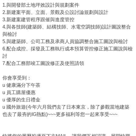
1.與開發部土地坪效設計與規劃案件
2.新建案平面、立面、景觀及公設討論規劃與設計
3.新建案建管程序跟催與進度管控
4.與各技師(建築師、結構技師、水電空調技師)設計圖說整合
與檢討
5.與建築師、公司工務及承商人員協調整合施工圖說與檢討
6.配合成控、採發及工務執行成本預算管控修正施工圖說與檢
討
7.配合工務部竣工圖說修正及使照請領
你會享受到：
u 健康滿分下午茶
u 員工購屋優惠
u 優厚的生日禮金
u 國外旅遊(今年六月我們去了日本東京，除了參觀當地建築
也去了最夯的IG熱點)~~~更多福利等您一起來享受~~~